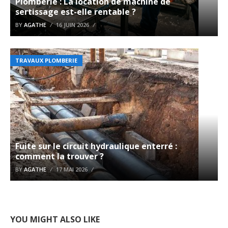
Plomberie : La location de machine de
sertissage est-elle rentable ?
BY
AGATHE
16 JUIN 2026
TRAVAUX PLOMBERIE
Fuite sur le circuit hydraulique enterré :
comment la trouver ?
BY
AGATHE
17 MAI 2026
YOU MIGHT ALSO LIKE