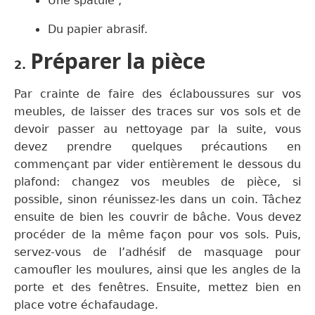
Une spatule ;
Du papier abrasif.
Préparer la pièce
2.
Par crainte de
faire des éclaboussures
sur vos
meubles,
de
laisser des traces sur vos sols
et de
devoir passer
au nettoyage
par la suite, vous
devez
prendre quelques précautions en
commençant par vider
entièremen
t l
e dessous du
plafond
:
changez vos meubles de pièce,
si
possible,
s
inon
réunissez-les
dans un
coin.
Tâchez
ensuite
de bien les couvrir de bâche. Vous devez
procéder de la même façon pour vos
sols.
Puis,
servez-vous de l’adhésif de masquage pour
camoufler les moulures,
ainsi que
les angles de la
porte et des fenêtres.
Ensuite, mettez bien en
place votre échafaudage.