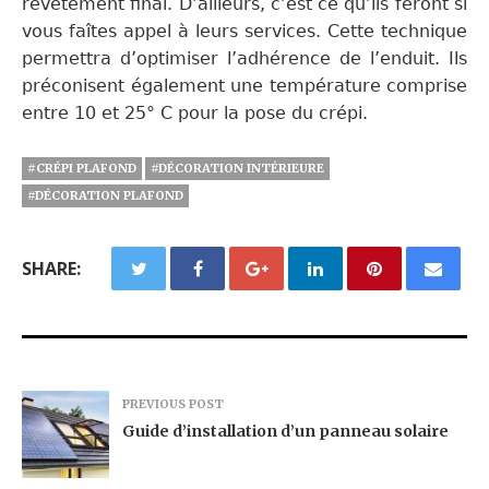
revêtement final.
D
’
ailleurs
, c’est ce qu’ils feront si
vous faîtes appel à leur
s
service
s
.
Cette technique
permettra d’optimiser l’adhérence
de l’enduit
.
Ils
préconisent également une température comprise
entre
10 et 25° C
pour
la pose du crépi.
#CRÉPI PLAFOND
#DÉCORATION INTÉRIEURE
#DÉCORATION PLAFOND
SHARE:
PREVIOUS POST
Guide d’installation d’un panneau solaire