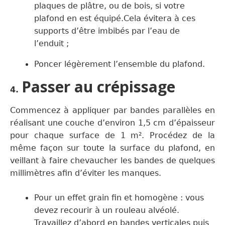
plaques de plâtre, ou de bois, si votre
plafond en est équipé.
C
ela éviter
a à ces
supports d’être imbibés par l’eau de
l’enduit ;
P
oncer légèrement l’ensemble du plafond.
Passer au crépissage
4.
C
ommence
z
à ap
pliquer
par bandes parallèles
en
réalisant une couche d’environ
1,5 cm d’épaisseur
pour chaque
surface de 1 m². P
rocédez de la
même façon
sur toute la surface du plafond,
en
veillant à faire chevaucher les bandes de quelques
millimètres afin d’éviter les manques.
Pour un effet grain fin et homogène : vous
devez recourir à un rouleau alvéolé.
T
ravaillez d’abord en bandes verticales puis