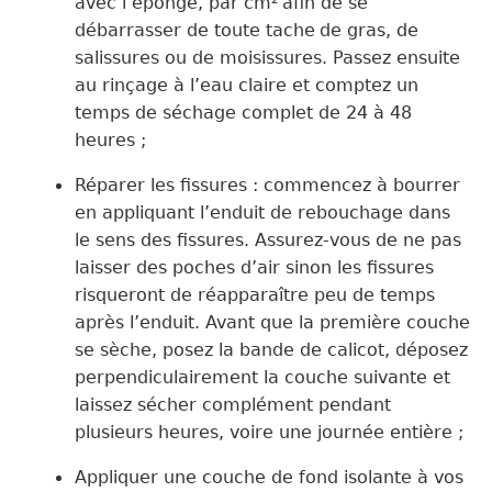
avec l’éponge, par cm²
afin de se
débarrasser de tou
te
t
ache
de gras, de
salissures ou de moisissures.
Passez
ensuite
au rinçage à l’eau claire
et comptez un
temps de séchage
complet
de
24 à 48
heures ;
R
épare
r
les fissures :
commencez
à bourrer
en appliquant
l’enduit
de rebouchage
dans
le sens des fissures
.
Assurez-vous
de ne pas
laisser des poches d’air sinon les fissures
risqueront de réapparaître peu de temps
après l’enduit.
Avant que la première couche
se
sèche,
posez la bande de
calicot
, déposez
perpendiculairement
la
couche suivante
et
laissez sécher complément pendant
plusieurs heures,
voire
une journée
entière
;
A
ppliquer une couche de fond isolante à vos