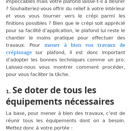
impeccables mais votre plafond
laisse-
t-il
à désirer
?
S
ouhaite
rie
z-
vous
offrir du relief à votre
intérieur
et vous
vous
tourner vers le crépi parmi les
finitions
possibles
?
Bien que le crépi soit
apprécié
pour
sa facilité d’application
, le plafond lui reste
le
chantier le moins pratique
pour
effectuer
des
mener à bien vos travaux de
travaux
.
Pour
crépissage
sur plafond
, il est
donc
important
d’adopter les bonnes techniques
comme un pro
.
Laissez-nous vous montrer comment procéder,
pour vous faciliter la tâche.
Se doter de tous les
1.
équipements nécessaires
La base, pour mener à bien des travaux, c’est
de
réunir tous les équipements dont o
n a besoin
.
Mettez donc à votre porté
e :