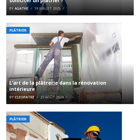
solliciter un plâtrier ?
BY
AGATHE
19 JUILLET 2025
PLÂTRIER
L’art de la plâtrerie dans la rénovation
intérieure
BY
CLEOPATRE
23 AOÛT 2024
PLÂTRIER